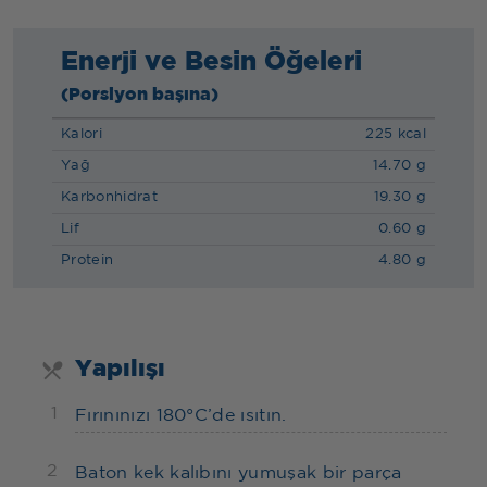
Enerji ve Besin Öğeleri
(Porsiyon başına)
Kalori
225 kcal
Yağ
14.70 g
Karbonhidrat
19.30 g
Lif
0.60 g
Protein
4.80 g
Yapılışı
1
Fırınınızı 180°C’de ısıtın.
2
Baton kek kalıbını yumuşak bir parça