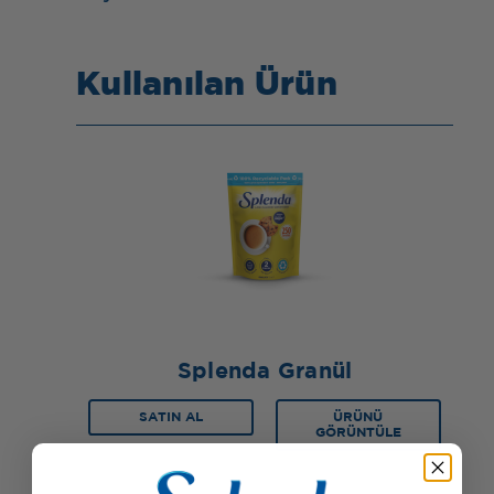
Kullanılan Ürün
Splenda Granül
SATIN AL
ÜRÜNÜ
GÖRÜNTÜLE