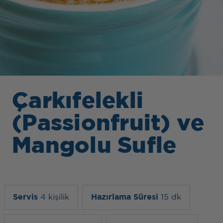
Çarkıfelekli
(Passionfruit) ve
Mangolu Sufle
Servis
4 kişilik
Hazırlama Süresi
15 dk