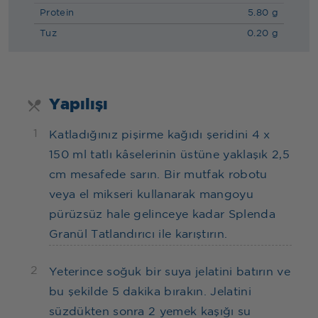
Protein
5.80 g
Tuz
0.20 g
Yapılışı
1
Katladığınız pişirme kağıdı şeridini 4 x
150 ml tatlı kâselerinin üstüne yaklaşık 2,5
cm mesafede sarın. Bir mutfak robotu
veya el mikseri kullanarak mangoyu
pürüzsüz hale gelinceye kadar Splenda
Granül Tatlandırıcı ile karıştırın.
2
Yeterince soğuk bir suya jelatini batırın ve
bu şekilde 5 dakika bırakın. Jelatini
süzdükten sonra 2 yemek kaşığı su