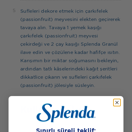
5
Sufleleri dekore etmek için çarkıfelek
(passionfruit) meyvesini elekten geçirerek
tavaya alın. Tavaya 1 yemek kaşığı
çarkıfelek (passionfruit) meyvesi
çekirdeği ve 2 çay kaşığı Splenda Granül
ilave edin ve çözülene kadar hafifçe ısıtın.
Karışımın bir miktar soğumasını bekleyin,
ardından tatlı kâselerindeki kağıt şeritleri
dikkatlice çıkarın ve sufleleri çarkıfelek
(passionfruit) jölesiyle süsleyin.
Kullanılan Ürün
Sınırlı süreli teklif: