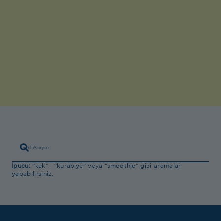
İpucu:
“kek”, “kurabiye” veya “smoothie” gibi aramalar
yapabilirsiniz.