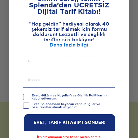
Splenda’dan ÜCRETSİZ
Dijital Tarif Kitabı!
“Hoş geldin” hediyesi olarak 40
şekersiz tarif almak için formu
doldurun! Lezzetli ve sağlıklı
tarifler sizi bekliyor!
Daha fazla bilgi
Splenda Granül
SATIN AL
ÜRÜNÜ
GÖRÜNTÜLE
Evet, Hüküm ve Koşullar’ı ve Gizlilik Politikası’nı
kabul ediyorum.
Evet, Splenda'dan heyecan verici bilgiler ve
özel teklifler almak istiyorum.
EVET, TARİF KİTABIMI GÖNDER!
İzniniz olmadan size haber bültenlerimizi