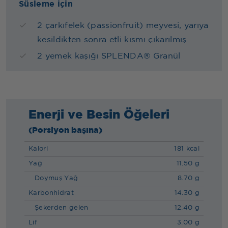
Süsleme için
2 çarkıfelek (passionfruit) meyvesi, yarıya
kesildikten sonra etli kısmı çıkarılmış
2 yemek kaşığı SPLENDA® Granül
Enerji ve Besin Öğeleri
(Porsiyon başına)
Kalori
181 kcal
Yağ
11.50 g
Doymuş Yağ
8.70 g
Karbonhidrat
14.30 g
Şekerden gelen
12.40 g
Lif
3.00 g