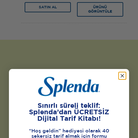
SATIN AL
ÜRÜNÜ
GÖRÜNTÜLE
Sınırlı süreli teklif:
Splenda’dan ÜCRETSİZ
Dijital Tarif Kitabı!
“Hoş geldin” hediyesi olarak 40
şekersiz tarif almak için formu