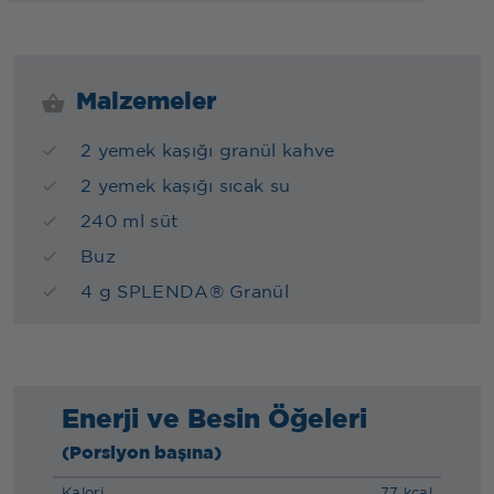
Malzemeler
2 yemek kaşığı granül kahve
2 yemek kaşığı sıcak su
240 ml süt
Buz
4 g SPLENDA® Granül
Enerji ve Besin Öğeleri
(Porsiyon başına)
Kalori
77 kcal