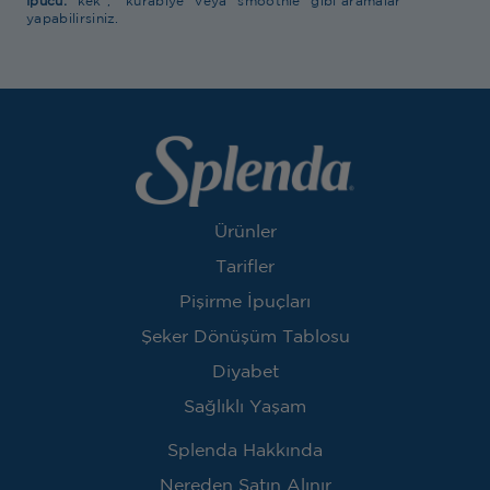
İpucu:
“kek”, “kurabiye” veya “smoothie” gibi aramalar
yapabilirsiniz.
Ürünler
Tarifler
Pişirme İpuçları
Şeker Dönüşüm Tablosu
Diyabet
Sağlıklı Yaşam
Splenda Hakkında
Nereden Satın Alınır