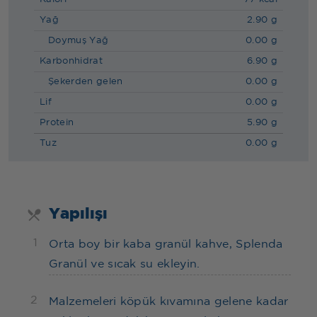
Yağ
2.90 g
Doymuş Yağ
0.00 g
Karbonhidrat
6.90 g
Şekerden gelen
0.00 g
Lif
0.00 g
Protein
5.90 g
Tuz
0.00 g
Yapılışı
1
Orta boy bir kaba granül kahve, Splenda
Granül ve sıcak su ekleyin.
2
Malzemeleri köpük kıvamına gelene kadar