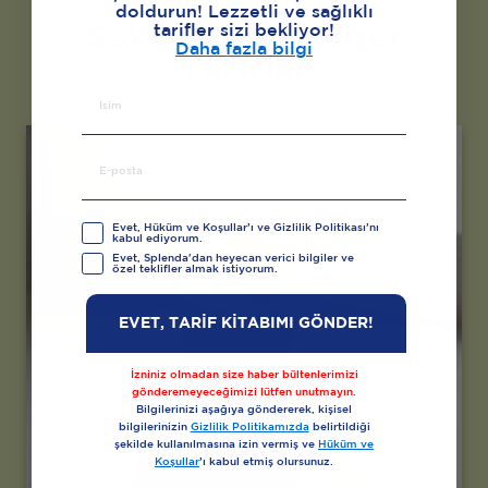
doldurun! Lezzetli ve sağlıklı
tarifler sizi bekliyor!
Seveceğiniz Diğer
Daha fazla bilgi
Tarifler
Evet, Hüküm ve Koşullar’ı ve Gizlilik Politikası’nı
kabul ediyorum.
Evet, Splenda'dan heyecan verici bilgiler ve
özel teklifler almak istiyorum.
EVET, TARİF KİTABIMI GÖNDER!
İzniniz olmadan size haber bültenlerimizi
gönderemeyeceğimizi lütfen unutmayın.
Bilgilerinizi aşağıya göndererek, kişisel
bilgilerinizin
Gizlilik Politikamızda
belirtildiği
şekilde kullanılmasına izin vermiş ve
Hüküm ve
Koşullar
’ı kabul etmiş olursunuz.