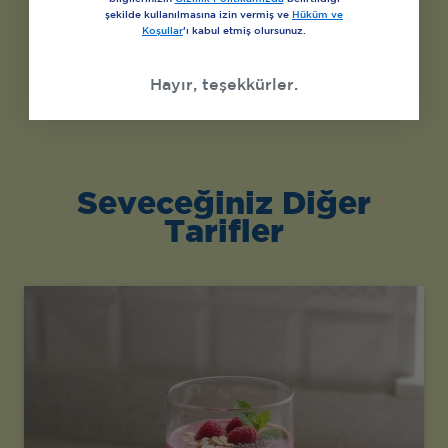
şekilde kullanılmasına izin vermiş ve
Hüküm ve
Koşullar
’ı kabul etmiş olursunuz.
Hayır, teşekkürler.
Seveceğiniz Diğer
Tarifler