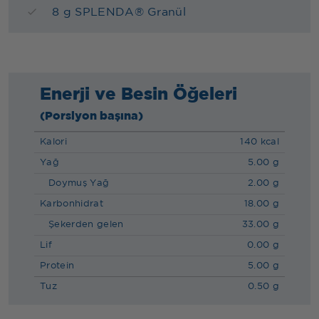
8 g SPLENDA® Granül
Enerji ve Besin Öğeleri
(Porsiyon başına)
Kalori
140 kcal
Yağ
5.00 g
Doymuş Yağ
2.00 g
Karbonhidrat
18.00 g
Şekerden gelen
33.00 g
Lif
0.00 g
Protein
5.00 g
Tuz
0.50 g