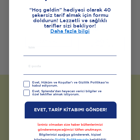
“Hoş geldin” hediyesi olarak 40
şekersiz tarif almak için formu
doldurun! Lezzetli ve sağlıklı
tarifler sizi bekliyor!
Splenda Granül
Daha fazla bilgi
SATIN AL
ÜRÜNÜ
GÖRÜNTÜLE
Evet, Hüküm ve Koşullar’ı ve Gizlilik Politikası’nı
kabul ediyorum.
Evet, Splenda'dan heyecan verici bilgiler ve
özel teklifler almak istiyorum.
EVET, TARİF KİTABIMI GÖNDER!
İzniniz olmadan size haber bültenlerimizi
gönderemeyeceğimizi lütfen unutmayın.
Bilgilerinizi aşağıya göndererek, kişisel
bilgilerinizin
Gizlilik Politikamızda
belirtildiği