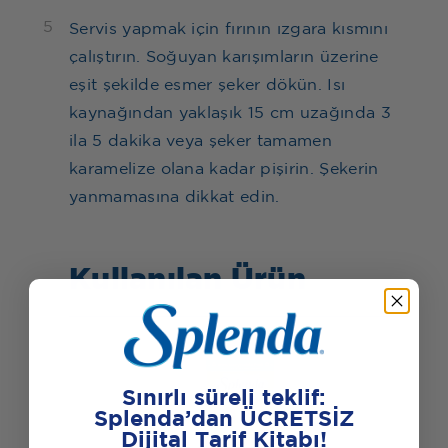
5
Servis yapmak için fırının ızgara kısmını
çalıştırın. Soğuyan karışımların üzerine
eşit şekilde esmer şeker dökün. Isı
kaynağından yaklaşık 15 cm uzağında 3
ila 5 dakika veya şeker tamamen
karamelize olana kadar pişirin. Şekerin
yanmamasına dikkat edin.
Kullanılan Ürün
Sınırlı süreli teklif:
Splenda’dan ÜCRETSİZ
Dijital Tarif Kitabı!