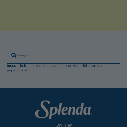
İpucu:
“kek”, “kurabiye” veya “smoothie” gibi aramalar
yapabilirsiniz.
Ürünler