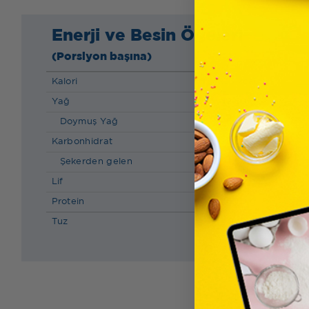
Enerji ve Besin Öğeleri
(Porsiyon başına)
Kalori
233 kcal
Yağ
12.60 g
Doymuş Yağ
6.50 g
Karbonhidrat
23.60 g
Şekerden gelen
1.50 g
Lif
0.50 g
Protein
6.30 g
Tuz
0.10 g