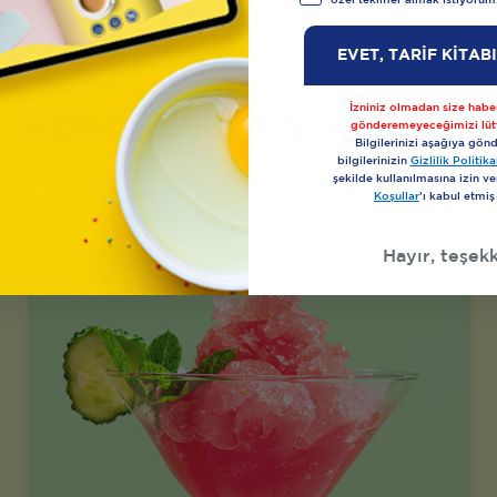
özel teklifler almak istiyorum
EVET, TARİF KİTAB
İzniniz olmadan size haber
Seveceğiniz Diğer Tarifler
gönderemeyeceğimizi lüt
Bilgilerinizi aşağıya gönd
bilgilerinizin
Gizlilik Politi
şekilde kullanılmasına izin v
Koşullar
’ı kabul etmiş
Hayır, teşekk