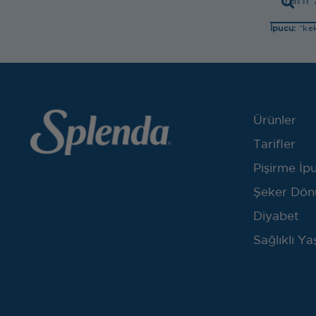
İpucu:
“kek
Ürünler
Tarifler
Pişirme İpu
Şeker Dön
Diyabet
Sağlıklı Y