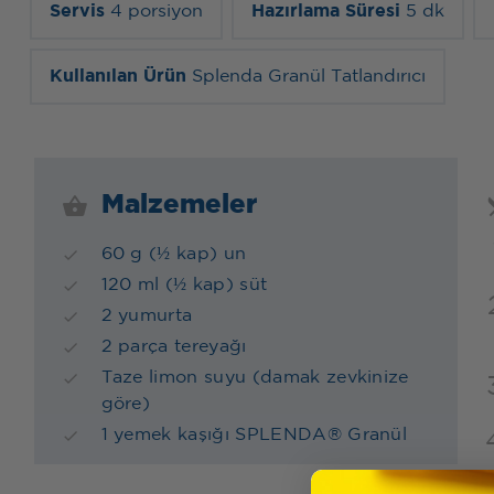
Servis
4 porsiyon
Hazırlama Süresi
5 dk
Kullanılan Ürün
Splenda Granül Tatlandırıcı
Malzemeler
60 g (½ kap) un
120 ml (½ kap) süt
2 yumurta
2 parça tereyağı
Taze limon suyu (damak zevkinize
göre)
1 yemek kaşığı SPLENDA® Granül