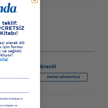
 sonra servis edin.
 teklif:
ÜCRETSİZ
 Kitabı!
esi olarak 40
k için formu
 ve sağlıklı
ekliyor!
bilgi
Splenda Granül
SATIN AL
ÜRÜNÜ GÖRÜNTÜLE
zlilik Politikası’nı
ici bilgiler ve