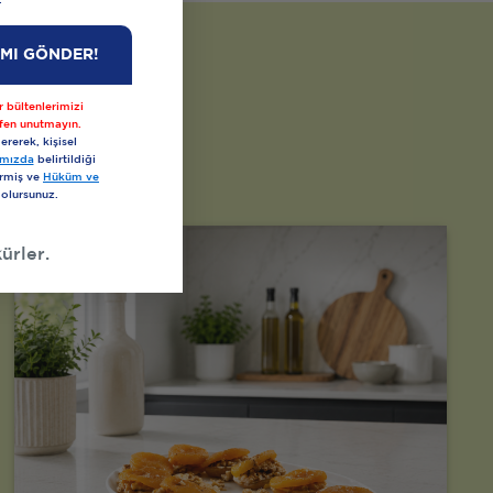
.
IMI GÖNDER!
 bültenlerimizi
fen unutmayın.
ererek, kişisel
kamızda
belirtildiği
ermiş ve
Hüküm ve
 olursunuz.
ürler.