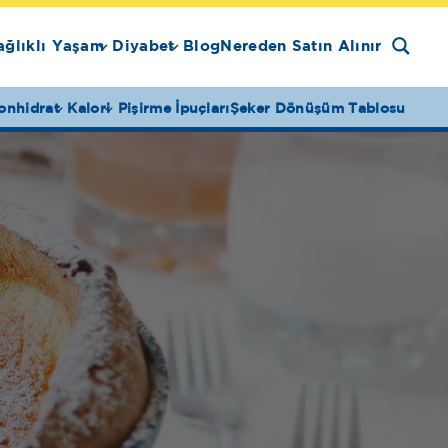
ağlıklı Yaşam
Diyabet
Blog
Nereden Satın Alınır
onhidrat
Kalori
Pişirme İpuçları
Şeker Dönüşüm Tablosu