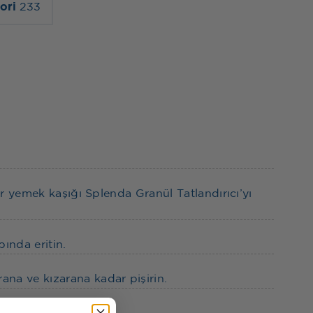
ori
233
ir yemek kaşığı Splenda Granül Tatlandırıcı’yı
bında eritin.
na ve kızarana kadar pişirin.