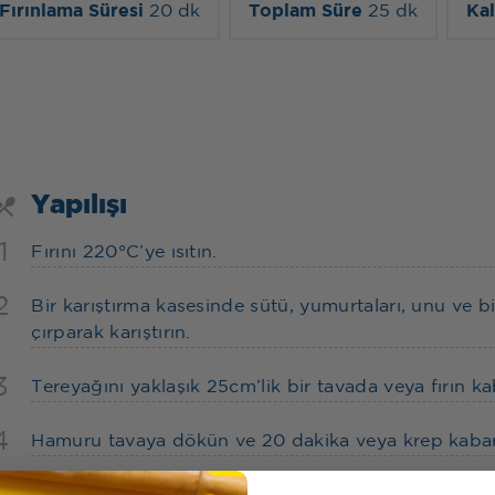
Fırınlama Süresi
20 dk
Toplam Süre
25 dk
Kal
Yapılışı
1
Fırını 220°C’ye ısıtın.
2
Bir karıştırma kasesinde sütü, yumurtaları, unu ve b
çırparak karıştırın.
3
Tereyağını yaklaşık 25cm’lik bir tavada veya fırın ka
4
Hamuru tavaya dökün ve 20 dakika veya krep kabara