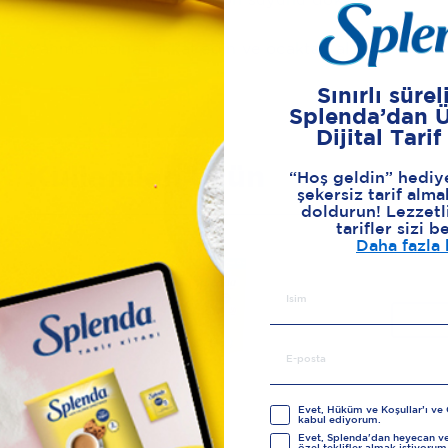
5
Splenda Granül’ü ve limon suyunu dökün.
6
Yanmamasına dikkat edin ve ocaktan aldıktan hemen
Sınırlı süreli
Splenda’dan 
Dijital Tarif
Kullanılan Ürün
“Hoş geldin” hediy
şekersiz tarif alma
doldurun! Lezzetli
tarifler sizi b
Daha fazla 
Evet, Hüküm ve Koşullar’ı ve Gi
kabul ediyorum.
Evet, Splenda'dan heyecan ver