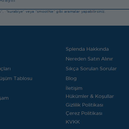
”, “kurabiye” veya “smoothie” gibi aramalar yapabilirsiniz.
Splenda Hakkında
Nereden Satın Alınır
çları
Sıkça Sorulan Sorular
üşüm Tablosu
Blog
İletişim
Hükümler & Koşullar
aşam
Gizlilik Politikası
Çerez Politikası
KVKK