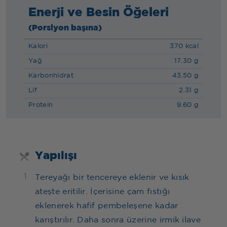
Enerji ve Besin Öğeleri
(Porsiyon başına)
Kalori
370 kcal
Yağ
17.30 g
Karbonhidrat
43.50 g
Lif
2.31 g
Protein
9.60 g
Yapılışı
1
Tereyağı bir tencereye eklenir ve kısık
ateşte eritilir. İçerisine çam fıstığı
eklenerek hafif pembeleşene kadar
karıştırılır. Daha sonra üzerine irmik ilave