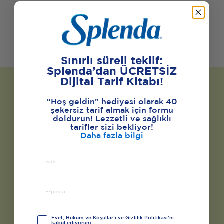
SATIN AL
ÜRÜNÜ
GÖRÜNTÜLE
Sınırlı süreli teklif:
Splenda’dan ÜCRETSİZ
Dijital Tarif Kitabı!
“Hoş geldin” hediyesi olarak 40
şekersiz tarif almak için formu
doldurun! Lezzetli ve sağlıklı
tarifler sizi bekliyor!
Daha fazla bilgi
Evet, Hüküm ve Koşullar’ı ve Gizlilik Politikası’nı
kabul ediyorum.