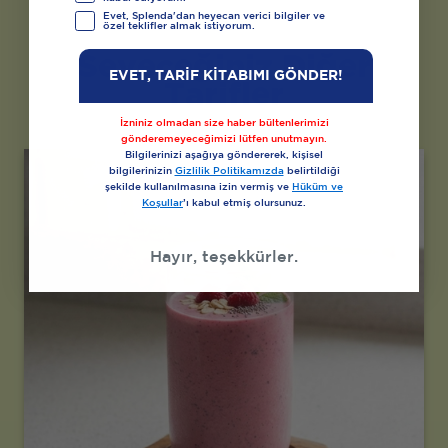
Evet, Splenda'dan heyecan verici bilgiler ve
özel teklifler almak istiyorum.
Seveceğiniz Diğer
EVET, TARİF KİTABIMI GÖNDER!
Tarifler
İzniniz olmadan size haber bültenlerimizi
gönderemeyeceğimizi lütfen unutmayın.
Bilgilerinizi aşağıya göndererek, kişisel
bilgilerinizin
Gizlilik Politikamızda
belirtildiği
şekilde kullanılmasına izin vermiş ve
Hüküm ve
Koşullar
’ı kabul etmiş olursunuz.
Hayır, teşekkürler.