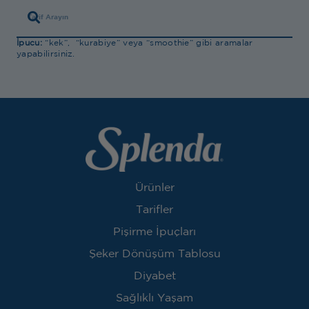
İpucu:
“kek”, “kurabiye” veya “smoothie” gibi aramalar
yapabilirsiniz.
Ürünler
Tarifler
Pişirme İpuçları
Şeker Dönüşüm Tablosu
Diyabet
Sağlıklı Yaşam