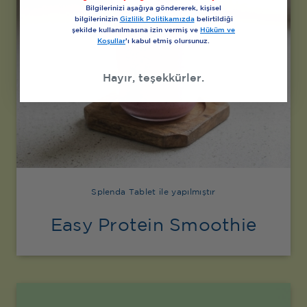
Bilgilerinizi aşağıya göndererek, kişisel
bilgilerinizin
Gizlilik Politikamızda
belirtildiği
şekilde kullanılmasına izin vermiş ve
Hüküm ve
Koşullar
’ı kabul etmiş olursunuz.
Hayır, teşekkürler.
Splenda Tablet ile yapılmıştır
Easy Protein Smoothie