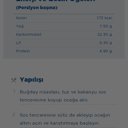
(Porsiyon başına)
Kalori
173 kcal
Yağ
7.50 g
Karbonhidrat
22.30 g
Lif
0.30 g
Protein
4.90 g
Yapılışı
1
Buğday nişastası, tuz ve kakaoyu sos
tenceresine koyup ocağa alın.
2
Sos tenceresine sütü de ekleyip ocağın
altını açın ve karıştırmaya başlayın.