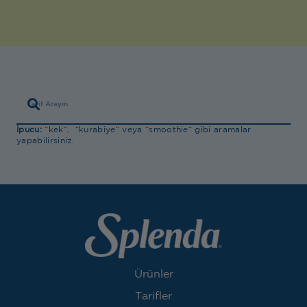
İpucu:
“kek”, “kurabiye” veya “smoothie” gibi aramalar
yapabilirsiniz.
Ürünler
Tarifler