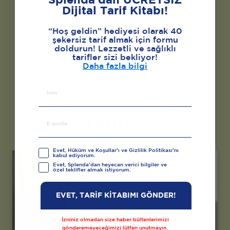
Splenda’dan ÜCRETSİZ
Dijital Tarif Kitabı!
“Hoş geldin” hediyesi olarak 40
şekersiz tarif almak için formu
doldurun! Lezzetli ve sağlıklı
tarifler sizi bekliyor!
Daha fazla bilgi
Seveceğiniz Diğer
Tarifler
Evet, Hüküm ve Koşullar’ı ve Gizlilik Politikası’nı
kabul ediyorum.
Evet, Splenda'dan heyecan verici bilgiler ve
özel teklifler almak istiyorum.
EVET, TARİF KİTABIMI GÖNDER!
İzniniz olmadan size haber bültenlerimizi
gönderemeyeceğimizi lütfen unutmayın.