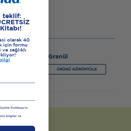
 teklif:
ÜCRETSİZ
 Kitabı!
esi olarak 40
k için formu
 ve sağlıklı
ekliyor!
Splenda Granül
bilgi
SATIN AL
ÜRÜNÜ GÖRÜNTÜLE
zlilik Politikası’nı
ici bilgiler ve
.