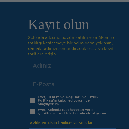
Kayıt olun
Splenda ailesine bugün katılın ve mükemmel
tatlılığı keşfetmeye bir adım daha yaklaşın,
damak tadınızı şenlendirecek eşsiz ve keyifli
tariflere erişin.
Evet, Hüküm ve Koşullar’ı ve Gizlilik
Politikası’nı kabul ediyorum ve
onaylıyorum.
Evet, Splenda'dan heyecan verici
içerikler ve özel teklifler almak istiyorum.
Gizlilik Politikası
|
Hüküm ve Koşullar