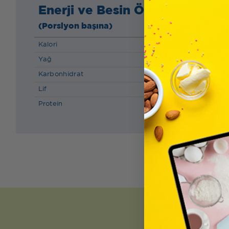
Enerji ve Besin Öğeleri
(Porsiyon başına)
Kalori
512 kcal
Yağ
44.07 g
Karbonhidrat
61.41 g
Lif
3.84 g
Protein
10.89 g