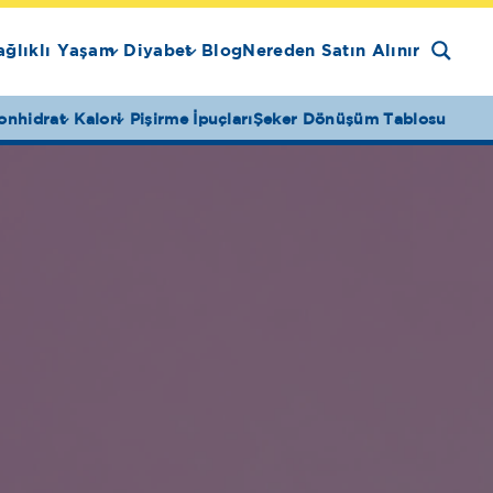
ağlıklı Yaşam
Diyabet
Blog
Nereden Satın Alınır
onhidrat
Kalori
Pişirme İpuçları
Şeker Dönüşüm Tablosu