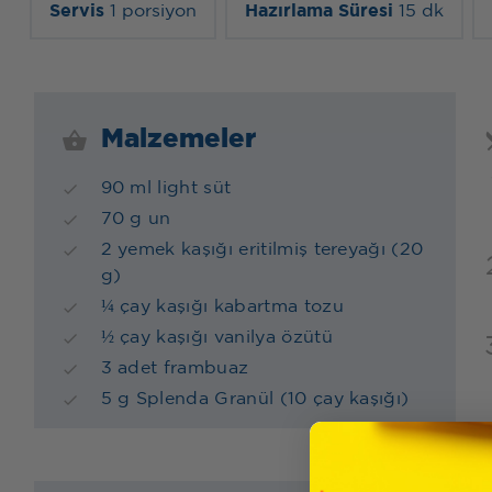
Servis
1 porsiyon
Hazırlama Süresi
15 dk
Malzemeler
90 ml light süt
70 g un
2 yemek kaşığı eritilmiş tereyağı (20
g)
¼ çay kaşığı kabartma tozu
½ çay kaşığı vanilya özütü
3 adet frambuaz
5 g Splenda Granül (10 çay kaşığı)