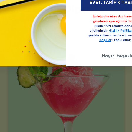
EVET, TARİF KİTAB
Seveceğiniz Diğer Tarifler
İzniniz olmadan size haber
gönderemeyeceğimizi lüt
Bilgilerinizi aşağıya gönd
bilgilerinizin
Gizlilik Politi
şekilde kullanılmasına izin v
Koşullar
’ı kabul etmiş
Hayır, teşekk