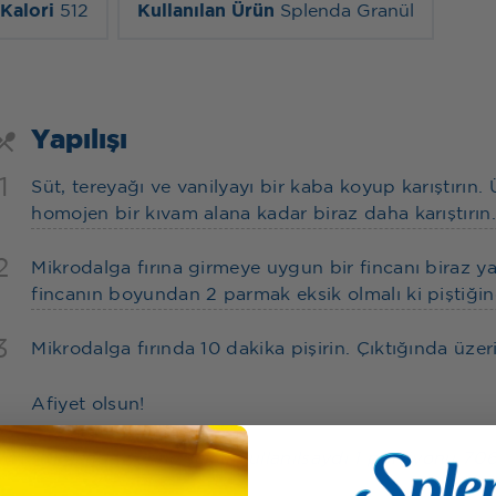
Kalori
512
Kullanılan Ürün
Splenda Granül
Yapılışı
1
Süt, tereyağı ve vanilyayı bir kaba koyup karıştırın
homojen bir kıvam alana kadar biraz daha karıştırın
2
Mikrodalga fırına girmeye uygun bir fincanı biraz ya
fincanın boyundan 2 parmak eksik olmalı ki piştiği
3
Mikrodalga fırında 10 dakika pişirin. Çıktığında üzeri
Afiyet olsun!
* Splenda yerine şeker kullanılsaydı 1 porsiyonu 706 