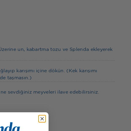
. Üzerine un, kabartma tozu ve Splenda ekleyerek
.
ğlayıp karışımı içine dökün. (Kek karışımı
nde taşmasın.)
ne sevdiğiniz meyveleri ilave edebilirsiniz.
kalori olacaktı!