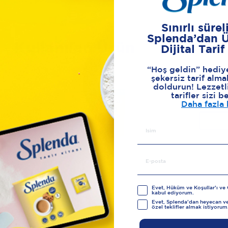
Sınırlı süreli
Splenda’dan 
Kullanılan Ürün
Dijital Tarif
“Hoş geldin” hediy
şekersiz tarif alma
doldurun! Lezzetli
tarifler sizi b
Daha fazla 
Evet, Hüküm ve Koşullar’ı ve Gi
kabul ediyorum.
Evet, Splenda'dan heyecan ver
özel teklifler almak istiyorum