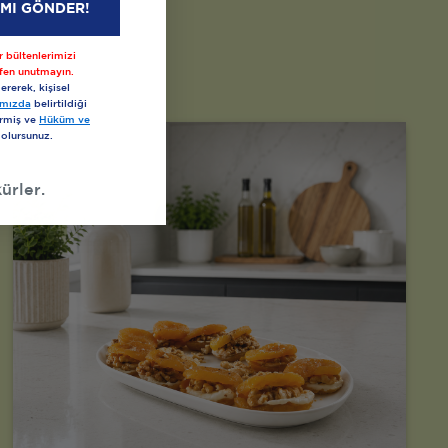
IMI GÖNDER!
 bültenlerimizi
fen unutmayın.
ererek, kişisel
kamızda
belirtildiği
ermiş ve
Hüküm ve
 olursunuz.
ürler.