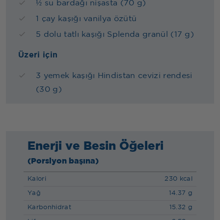
½ su bardağı nişasta (70 g)
1 çay kaşığı vanilya özütü
5 dolu tatlı kaşığı Splenda granül (17 g)
Üzeri için
3 yemek kaşığı Hindistan cevizi rendesi
(30 g)
Enerji ve Besin Öğeleri
(Porsiyon başına)
Kalori
230 kcal
Yağ
14.37 g
Karbonhidrat
15.32 g