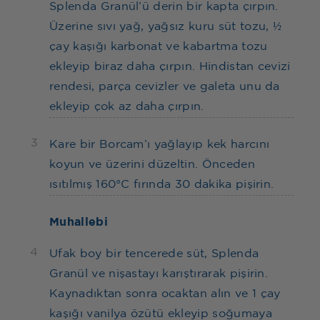
Splenda Granül’ü derin bir kapta çırpın.
Üzerine sıvı yağ, yağsız kuru süt tozu, ½
çay kaşığı karbonat ve kabartma tozu
ekleyip biraz daha çırpın. Hindistan cevizi
rendesi, parça cevizler ve galeta unu da
ekleyip çok az daha çırpın.
3
Kare bir Borcam’ı yağlayıp kek harcını
koyun ve üzerini düzeltin. Önceden
ısıtılmış 160°C fırında 30 dakika pişirin.
Muhallebi
4
Ufak boy bir tencerede süt, Splenda
Granül ve nişastayı karıştırarak pişirin.
Kaynadıktan sonra ocaktan alın ve 1 çay
kaşığı vanilya özütü ekleyip soğumaya