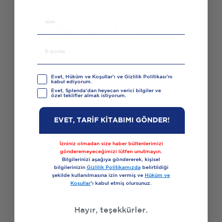
Kullanılan Ürün
Evet, Hüküm ve Koşullar’ı ve Gizlilik Politikası’nı
kabul ediyorum.
Evet, Splenda'dan heyecan verici bilgiler ve
özel teklifler almak istiyorum.
EVET, TARİF KİTABIMI GÖNDER!
İzniniz olmadan size haber bültenlerimizi
gönderemeyeceğimizi lütfen unutmayın.
Splenda Granül
Bilgilerinizi aşağıya göndererek, kişisel
bilgilerinizin
Gizlilik Politikamızda
belirtildiği
şekilde kullanılmasına izin vermiş ve
Hüküm ve
SATIN AL
ÜRÜNÜ
Koşullar
’ı kabul etmiş olursunuz.
GÖRÜNTÜLE
Hayır, teşekkürler.