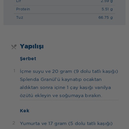
Lif
2.59 g
Protein
5.51 g
Tuz
66.75 g
Yapılışı
Şerbet
1
İçme suyu ve 20 gram (9 dolu tatlı kaşığı)
Splenda Granül’ü kaynatıp ocaktan
aldıktan sonra içine 1 çay kaşığı vanilya
özütü ekleyin ve soğumaya bırakın.
Kek
2
Yumurta ve 17 gram (5 dolu tatlı kaşığı)