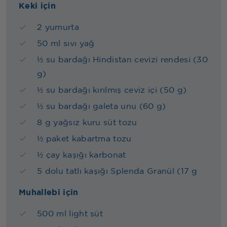
Keki için
2 yumurta
50 ml sıvı yağ
½ su bardağı Hindistan cevizi rendesi (30
g)
½ su bardağı kırılmış ceviz içi (50 g)
½ su bardağı galeta unu (60 g)
8 g yağsız kuru süt tozu
½ paket kabartma tozu
½ çay kaşığı karbonat
5 dolu tatlı kaşığı Splenda Granül (17 g
Muhallebi için
500 ml light süt