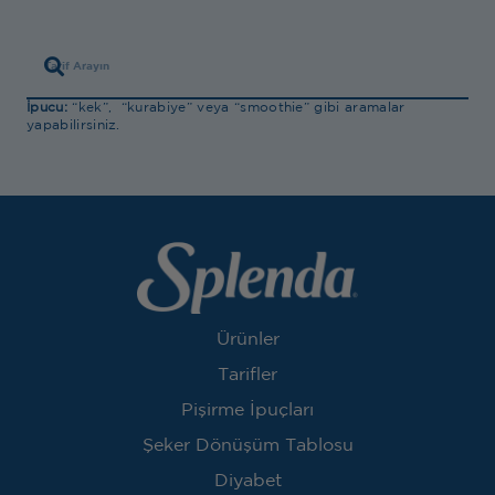
İpucu:
“kek”, “kurabiye” veya “smoothie” gibi aramalar
yapabilirsiniz.
Ürünler
Tarifler
Pişirme İpuçları
Şeker Dönüşüm Tablosu
Diyabet