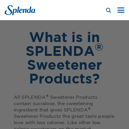
What is in
®
SPLENDA
Sweetener
Products?
®
All SPLENDA
Sweetener Products
contain sucralose, the sweetening
®
ingredient that gives SPLENDA
Sweetener Products the great taste people
love with less calories. Like other low