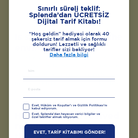
the strong database that supports the safety
Sınırlı süreli teklif:
of sucralose, the sweetening…
Splenda’dan ÜCRETSİZ
Dijital Tarif Kitabı!
“Hoş geldin” hediyesi olarak 40
Is sucralose safe for the
şekersiz tarif almak için formu
doldurun! Lezzetli ve sağlıklı
environment?
tarifler sizi bekliyor!
Daha fazla bilgi
Is sucralose safe for the environment? “Yes,
consumers can be assured that sucralose is
safe for the environment. A comprehensive
range of scientific studies on sucralose has
been conducted to…
Evet, Hüküm ve Koşullar’ı ve Gizlilik Politikası’nı
kabul ediyorum.
Has sucralose received
Evet, Splenda'dan heyecan verici bilgiler ve
özel teklifler almak istiyorum.
regulatory approval in
EVET, TARİF KİTABIMI GÖNDER!
the United Kingdom?