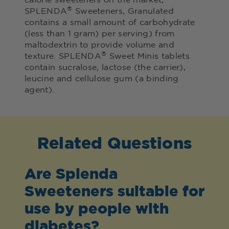
calorie sweeteners on the market,
®
SPLENDA
Sweeteners, Granulated
contains a small amount of carbohydrate
(less than 1 gram) per serving) from
maltodextrin to provide volume and
®
texture. SPLENDA
Sweet Minis tablets
contain sucralose, lactose (the carrier),
leucine and cellulose gum (a binding
agent).
Related Questions
Are Splenda
Sweeteners suitable for
use by people with
diabetes?