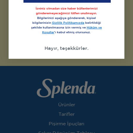
Has sucralose received regulatory approval
İzniniz olmadan size haber bültenlerimizi
gönderemeyeceğimizi lütfen unutmayın.
in the United Kingdom? “Yes, sucralose, the
Bilgilerinizi aşağıya göndererek, kişisel
bilgilerinizin
Gizlilik Politikamızda
belirtildiği
sweetening ingredient in SPLEND®
şekilde kullanılmasına izin vermiş ve
Hüküm ve
Koşullar
’ı kabul etmiş olursunuz.
Sweeteners and SPLENDA® Sweet Minis
received approval in the UK in March 2002.
Hayır, teşekkürler.
In…
Ürünler
Tarifler
Pişirme İpuçları