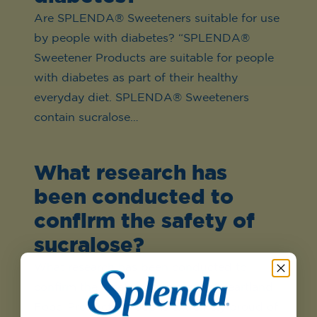
Are SPLENDA® Sweeteners suitable for use
by people with diabetes? “SPLENDA®
Sweetener Products are suitable for people
with diabetes as part of their healthy
everyday diet. SPLENDA® Sweeteners
contain sucralose…
What research has
been conducted to
confirm the safety of
sucralose?
What research has been conducted to
confirm the safety of sucralose? “Heartland
Food Products Group is extremely proud of