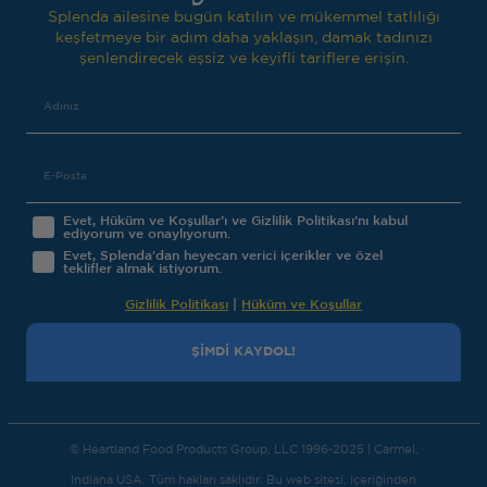
Splenda ailesine bugün katılın ve mükemmel tatlılığı
keşfetmeye bir adım daha yaklaşın, damak tadınızı
şenlendirecek eşsiz ve keyifli tariflere erişin.
Evet, Hüküm ve Koşullar’ı ve Gizlilik Politikası’nı kabul
ediyorum ve onaylıyorum.
Evet, Splenda'dan heyecan verici içerikler ve özel
teklifler almak istiyorum.
Gizlilik Politikası
|
Hüküm ve Koşullar
ŞİMDİ KAYDOL!
© Heartland Food Products Group, LLC 1996-2025 | Carmel,
Indiana USA. Tüm hakları saklıdır. Bu web sitesi, içeriğinden