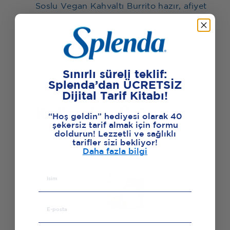
Soslu Vegan Kahvaltı Burrito hazır, afiyet
olsun!
* Splenda Stevia Kristal yerine şeker
kullanılsaydı 1 porsiyonu 904 kalori
olacaktı!
Sınırlı süreli teklif:
Splenda’dan ÜCRETSİZ
Dijital Tarif Kitabı!
Kullanılan Ürün
“Hoş geldin” hediyesi olarak 40
şekersiz tarif almak için formu
doldurun! Lezzetli ve sağlıklı
tarifler sizi bekliyor!
Daha fazla bilgi