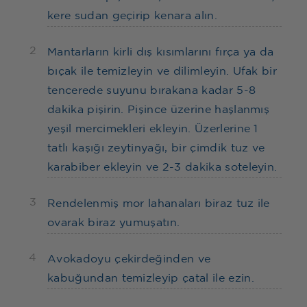
kere sudan geçirip kenara alın.
2
Mantarların kirli dış kısımlarını fırça ya da
bıçak ile temizleyin ve dilimleyin. Ufak bir
tencerede suyunu bırakana kadar 5-8
dakika pişirin. Pişince üzerine haşlanmış
yeşil mercimekleri ekleyin. Üzerlerine 1
tatlı kaşığı zeytinyağı, bir çimdik tuz ve
karabiber ekleyin ve 2-3 dakika soteleyin.
3
Rendelenmiş mor lahanaları biraz tuz ile
ovarak biraz yumuşatın.
4
Avokadoyu çekirdeğinden ve
kabuğundan temizleyip çatal ile ezin.