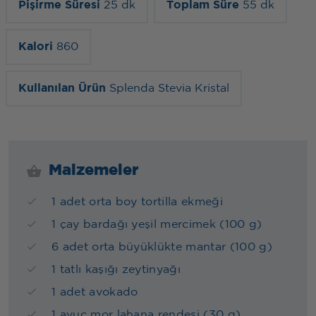
Pişirme Süresi
25 dk
Toplam Süre
55 dk
Kalori
860
Kullanılan Ürün
Splenda Stevia Kristal
Malzemeler
1 adet orta boy tortilla ekmeği
1 çay bardağı yeşil mercimek (100 g)
6 adet orta büyüklükte mantar (100 g)
1 tatlı kaşığı zeytinyağı
1 adet avokado
1 avuç mor lahana rendesi (30 g)