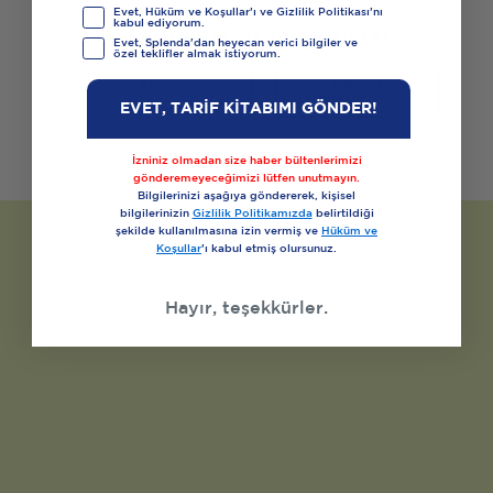
Evet, Hüküm ve Koşullar’ı ve Gizlilik Politikası’nı
kabul ediyorum.
Splenda Stevia Kristal
Evet, Splenda'dan heyecan verici bilgiler ve
özel teklifler almak istiyorum.
SATIN AL
ÜRÜNÜ
GÖRÜNTÜLE
EVET, TARİF KİTABIMI GÖNDER!
İzniniz olmadan size haber bültenlerimizi
gönderemeyeceğimizi lütfen unutmayın.
Bilgilerinizi aşağıya göndererek, kişisel
bilgilerinizin
Gizlilik Politikamızda
belirtildiği
şekilde kullanılmasına izin vermiş ve
Hüküm ve
Koşullar
’ı kabul etmiş olursunuz.
Hayır, teşekkürler.