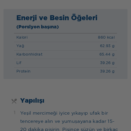
Enerji ve Besin Öğeleri
(Porsiyon başına)
Kalori
860 kcal
Yağ
62.93 g
Karbonhidrat
65.44 g
Lif
39.26 g
Protein
39.26 g
Yapılışı
1
Yeşil mercimeği iyice yıkayıp ufak bir
tencereye alın ve yumuşayana kadar 15-
20 dakika pişirin. Pişince süzün ve birkaç